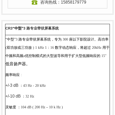
咨询热线：
15858179779
CR3
“中型”
3
路专业带状屏幕系统
“中型”
3
路专业带状屏幕系统，专为
300
座以下影院设计。高功率
：
(
双功放或三功放
) 1 kHz 1
16
数字动态响应，将超过
20kHz
用于
中频和高频
a
优控制模式的大型波导和用于扩大型低频响应的
15"
低音扬声器。
频率响应
:
+/-3 dB
：
43 Hz - 20 kHz
+/-10 dB
：
32 Hz
灵敏度
：
104 dB ( 200 Hz
–
10 k Hz )