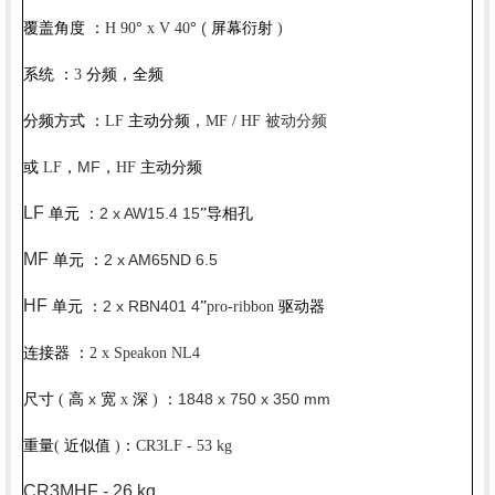
(
覆盖角度
：
H 90
°
x V 40
°
屏幕衍射
)
系统
：
3
分频，全频
被动分频
分频方式
：
LF
主动分频，
MF / HF
MF
或
LF
，
，
HF
主动分频
LF
2 x AW15.4 15
单元
：
”导相孔
MF
2 x AM65ND 6.5
单元
：
HF
2 x RBN401 4
单元
：
”
pro-ribbon
驱动器
连接器
：
2 x Speakon NL4
x
1848 x 750 x 350 mm
尺寸
(
高
宽
x
深
)
：
重量
(
近似值
)
：
CR3LF - 53 kg
CR3MHF - 26 kg