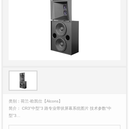
类别：荷兰-欧凯仕【Alcons】
简介： CR3"中型”3 路专业带状屏幕系统图片 技术参数"中
型”3…