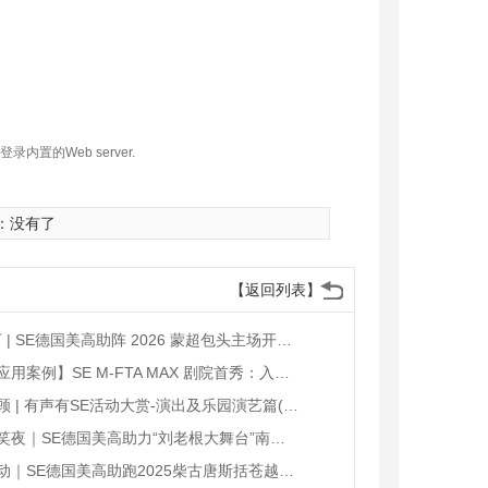
置的Web server.
：没有了
【返回列表】
超3.5万 | SE德国美高助阵 2026 蒙超包头主场开幕仪式
【产品应用案例】SE M-FTA MAX 剧院首秀：入驻国家级非遗（宣威）花灯剧团（转载2026.04）
案例回顾 | 有声有SE活动大赏-演出及乐园演艺篇(转发)
金陵欢笑夜｜SE德国美高助力“刘老根大舞台”南京站圆满落幕（转载）
山野律动｜SE德国美高助跑2025柴古唐斯括苍越野赛(转载)