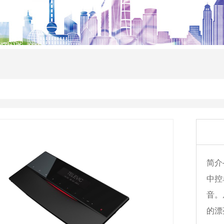
简介
中控
音。
的漂