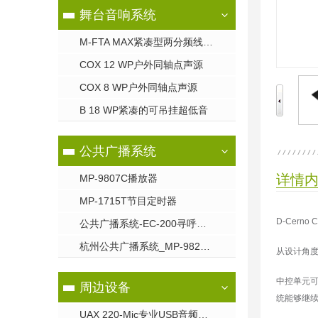
舞台音响系统
M-FTA MAX紧凑型两分频线阵列系统
COX 12 WP户外同轴点声源
COX 8 WP户外同轴点声源
B 18 WP紧凑的可吊挂超低音
公共广播系统
详情
MP-9807C播放器
MP-1715T节目定时器
D-Cern
公共广播系统-EC-200寻呼话筒
杭州公共广播系统_MP-9823S电源时序器
从设计角度
中控单元可
周边设备
统能够继
UAX 220-Mic专业USB音频声卡