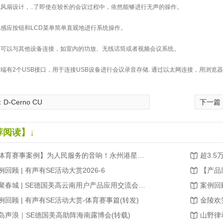
风扇设计，..了即使在较长的会议过程中，依然能够进行无声的操作。
感应按钮和LCD菜单简单直观地进行系统操作。
还可以与其他设备连接，如室内的功放、无线话筒或者视频会议系统。
端有2个USB接口，用于连接USB设备进行会议录音存储. 通过以太网连接，用浏览器登录内
：
D-Cerno CU
下一篇
荐阅读】↓
【体育赛事案例】为人民服务的音响！永州港星足球赛，声场无死角、听音不缺位！
例回顾 | 有声有SE活动大赏2026-6
相聚春城 | SE德国美高云南用户产品应用交流会圆满成功(转载2026.03)
例回顾 | 有声有SE活动大赏-体育赛事篇(转发)
岛声浪｜SE德国美高助阵海南露博会(转载)