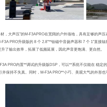
身材，大声压
”
的
M-F3APRO
在宽阔的户外场地，具有足够的声压
-F3A PRO
升级版的
8
个
2.8”
**钕磁中音扬声器和
7
个
1”
直接辐
提升了输出效率，拓展了低频延展，因此声音更饱满、更自然。
-F3A PRO
内置**调试的升级版
DSP
，可以**系统不仅能在 稳定
运行并保持不失真。同时，
M-F3A PRO
**小巧、美观大气的外形