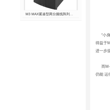
M3 MAX紧凑型两分频线阵列模块
“
小
得益于
M
进一步
而
M
仍能 