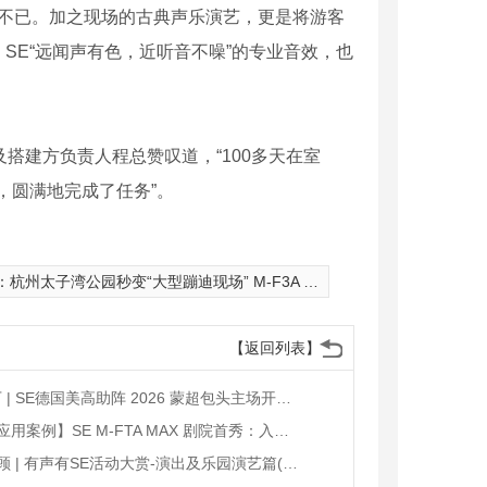
不已。加之现场的古典声乐演艺，更是将游客
，
SE“
远闻声有色，近听音不噪
”
的专业音效，也
及搭建方负责人程总赞叹道，
“100
多天在室
，圆满地完成了任务
”
。
：
杭州太子湾公园秒变“大型蹦迪现场” M-F3A PRO助力2019首届不止音乐节
【返回列表】
超3.5万 | SE德国美高助阵 2026 蒙超包头主场开幕仪式
【产品应用案例】SE M-FTA MAX 剧院首秀：入驻 非遗（宣威）花灯剧团（转载2026.04）
案例回顾 | 有声有SE活动大赏-演出及乐园演艺篇(转发)