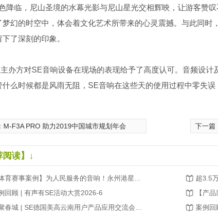
色降临，尼山圣境的水幕光影与尼山星光交相辉映，让游客赞叹
了梦幻的时空中，体会着文化艺术所带来的心灵震撼。与此同时
留下了深刻的印象。
动主办方对
SE
音响设备在现场的表现给予了高度认可。音频设计
管什么时候都是风雨无阻，
SE
音响在这些天的使用过程中零失误
：
M-F3A PRO 助力2019中国城市规划年会
下一篇
荐阅读】↓
【体育赛事案例】为人民服务的音响！永州港星足球赛，声场无死角、听音不缺位！
例回顾 | 有声有SE活动大赏2026-6
相聚春城 | SE德国美高云南用户产品应用交流会圆满成功(转载2026.03)