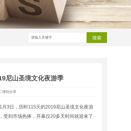
搜索
2019尼山圣境文化夜游季
二维码分享
1
月
3
日，历时
115
天的
2019
尼山圣境文化夜游
，受到市场热捧，开幕仅
20
多天时间就迎来了