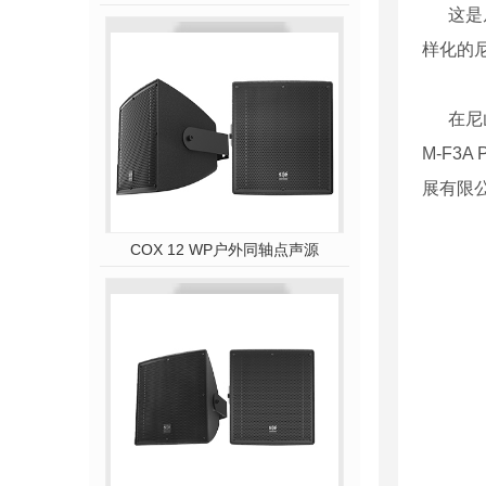
这是
样化的
在尼
M-F3A 
展有限
COX 12 WP户外同轴点声源