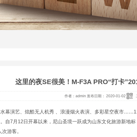
这里的夜SE很美！M-F3A PRO“打卡”
作者：admin 发布日期： 2020-01-02
撼水幕演艺、炫酷无人机秀 、浪漫烟火表演、多彩星空夜市
……1
官。自
7
月
12
日开幕以来，尼山圣境一跃成为山东文化旅游新地标
人次游客。