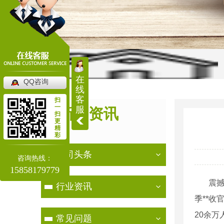
在
QQ咨询
线
当前位置：
首页
>
新闻资讯
>
行业资讯
客
扫
一
服
新闻资讯
扫
更
精
NEWS
彩
公司头条
咨询热线：
15858179779
震
行业资讯
季**收
20
余万
常见问题