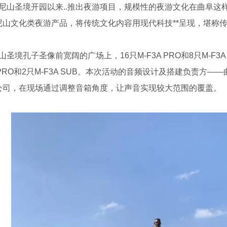
尼山圣境开园以来..推出夜游项目，规模性的夜游文化在曲阜这
尼山文化类夜游产品，将传统文化内容用现代科技**呈现，堪称传
山圣境孔子圣像前宽阔的广场上，
16
只
M-F3A PRO
和
8
只
M-F3A
PRO
和
2
只
M-F3A SUB
。本次活动的音频设计及搭建负责方
——
公司，在现场通过调整音箱角度，让声音实现较大范围的覆盖。