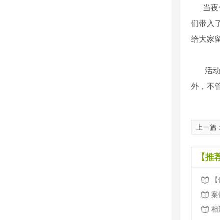
当夜
们带入
给大家
活
外，不
上一篇
【推
案