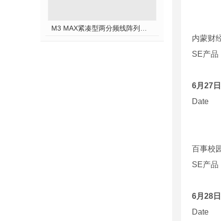
M3 MAX紧凑型两分频线阵列模块
内蒙财
SE
产品
6
月
27
日
Date
百事校园
SE
产品
6
月
28
日
Date