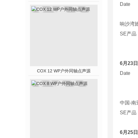
Date
响沙湾
SE
产品
6
月
23
日
COX 12 WP户外同轴点声源
Date
中国
-
南
SE
产品
6
月
25
日