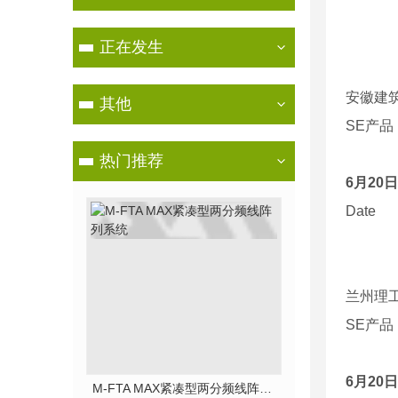
正在发生
安徽建
其他
SE
产品
热门推荐
6
月
20
日
Date
兰州理
SE
产品
6
月
20
日
M-FTA MAX紧凑型两分频线阵列系统