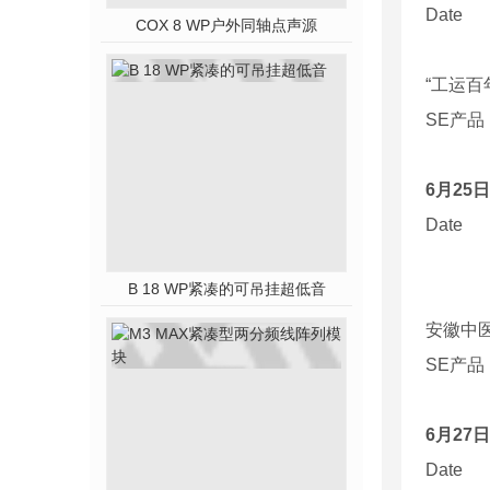
Date
COX 8 WP户外同轴点声源
“工运百
SE
产品
6
月
25
日
Date
B 18 WP紧凑的可吊挂超低音
安徽中
SE
产品
6
月
27
日
Date