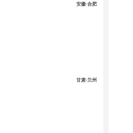
安徽·合肥
甘肃·兰州