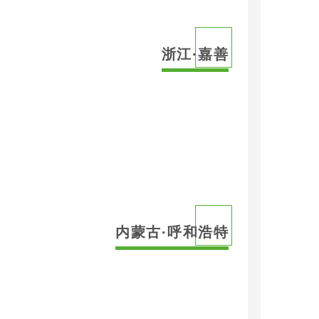
浙江·嘉善
内蒙古·呼和浩特