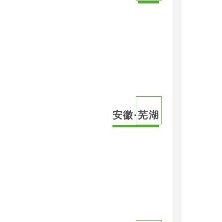
安徽·芜湖