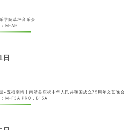
乐学院草坪音乐会
：M-A9
1日
世•五福南靖丨南靖县庆祝中华人民共和国成立75周年文艺晚会
：M-F3A PRO，B15A