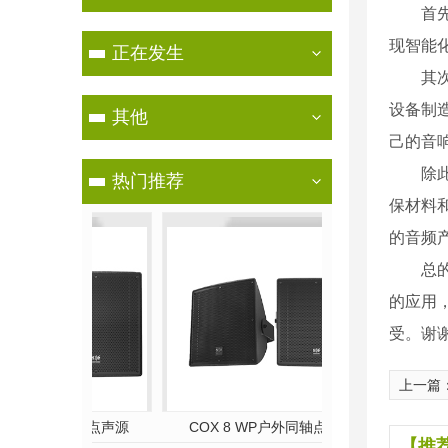
首
现智能
正在发生
其
设备制
其他
己的音
除
热门推荐
保材料
的音频
总
的应用
受。谢
上一篇
外同轴点声源
COX 8 WP户外同轴点声源
B 18 WP紧
【推