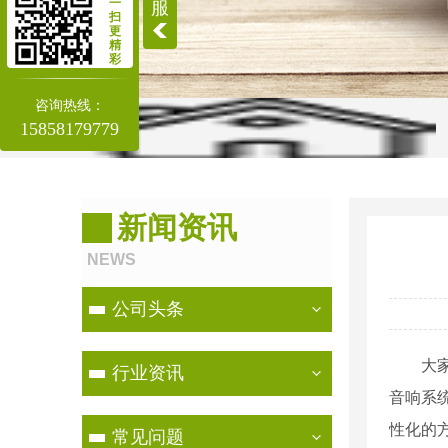
一
服
扫
更
精
彩
咨询热线：
15858179779
当前位置：
首页
>
新闻资讯
>
其他
新闻资讯
NEWS
公司头条
大
行业资讯
音响系
性化的
常见问题