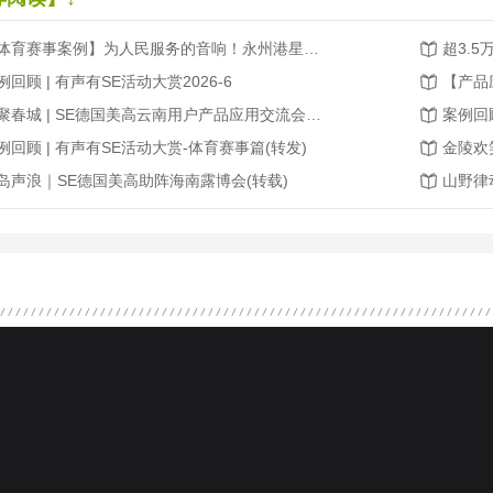
【体育赛事案例】为人民服务的音响！永州港星足球赛，声场无死角、听音不缺位！
例回顾 | 有声有SE活动大赏2026-6
相聚春城 | SE德国美高云南用户产品应用交流会圆满成功(转载2026.03)
例回顾 | 有声有SE活动大赏-体育赛事篇(转发)
岛声浪｜SE德国美高助阵海南露博会(转载)