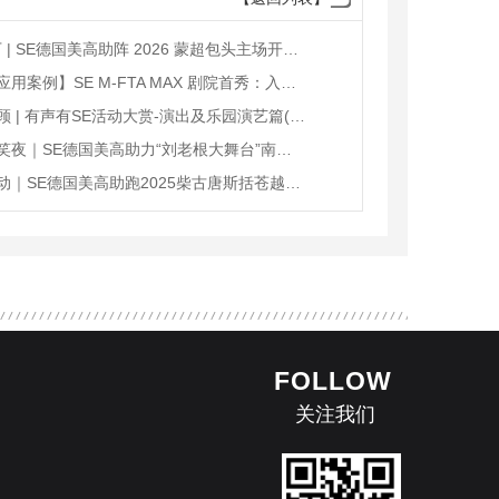
超3.5万 | SE德国美高助阵 2026 蒙超包头主场开幕仪式
【产品应用案例】SE M-FTA MAX 剧院首秀：入驻 非遗（宣威）花灯剧团（转载2026.04）
案例回顾 | 有声有SE活动大赏-演出及乐园演艺篇(转发)
金陵欢笑夜｜SE德国美高助力“刘老根大舞台”南京站圆满落幕（转载）
山野律动｜SE德国美高助跑2025柴古唐斯括苍越野赛(转载)
FOLLOW
关注我们