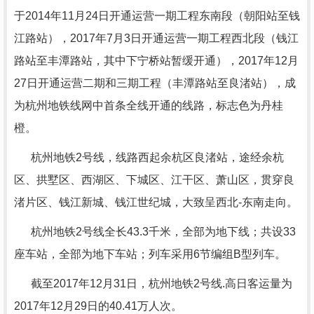
于
2014
年
11
月
24
日开通运营一期工程东南段（朝阳站至钱
江路站），
2017
年
7
月
3
日开通运营一期工程西北段（钱江
路站至丰潭路站，其中下宁桥站暂缓开通），
2017
年
12
月
27
日开通运营二期和三期工程（丰潭路站至良渚站），成
为杭州地铁线网中首条全线开通的线路，标志色为丹桂
橙。
杭州地铁
2
号线，线路西起余杭区良渚站，途经余杭
区、拱墅区、西湖区、下城区、江干区、萧山区，贯穿良
渚片区、钱江新城、钱江世纪城，大致呈西北
-
东南走向。
杭州地铁
2
号线全长
43.3
千米，全部为地下线；共设
33
座车站，全部为地下车站；列车采用
6
节编组
B
型列车。
截至
2017
年
12
月
31
日，杭州地铁
2
号线.高日客运量为
2017
年
12
月
29
日的
40.41
万人次。