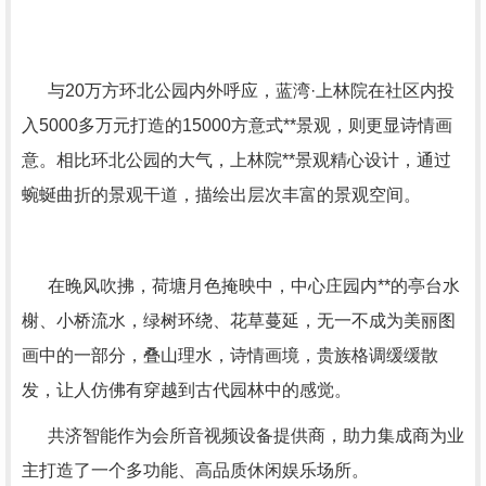
与
20
万方环北公园内外呼应，蓝湾·上林院在社区内投
入
5000
多万元打造的
15000
方意式**景观，则更显诗情画
意。相比环北公园的大气，上林院**景观精心设计，通过
蜿蜒曲折的景观干道，描绘出层次丰富的景观空间。
在晚风吹拂，荷塘月色掩映中，中心庄园内**的亭台水
榭、小桥流水，绿树环绕、花草蔓延，无一不成为美丽图
画中的一部分，叠山理水，诗情画境，贵族格调缓缓散
发，让人仿佛有穿越到古代园林中的感觉。
共济智能作为会所音视频设备提供商，助力集成商为业
主打造了一个多功能、高品质休闲娱乐场所。