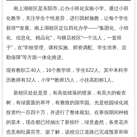
南上湖校区是东阳市..公办小班化实验小学。通过小班
化教学，关注学生个性差异，进行因材施教，让每个学生
获得**发展。南上湖校区定位四化办学——“集团化、小班
化、信息化、精品化”，与横店校区“一个法人，一套班
子”，在“学校管理、课程实施、师资调配、学生培养、后
勤保障”等方面一体化推进。
现有教职工
40
人，
16
个教学班，学生
622
人。其中本科学
历教师有
32
人，小学**教师
15
人，小挂高职称
1
人。
新校区处处是景，有高低错落的喷泉，有高大的银杏
树，有绿茵茵的草坪，有雅致的国学园。光是校园绿化就
投资约一百四十万，并进行了整体规划。在寒假期间种植
的苗木，现在都已经抽出了新枝叶，绿意盎然，各类花卉
也竞相吐露芬芳。据了解，该校沿江道路已完成预算和审