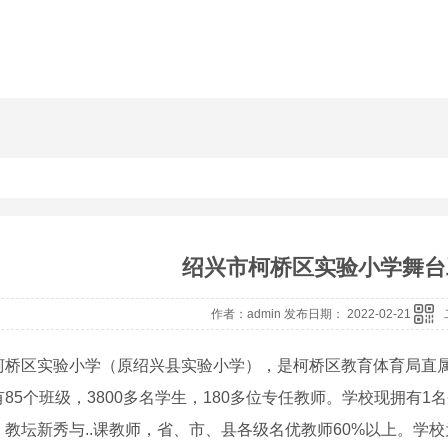
绍兴市柯桥区实验小学舞台
作者：admin 发布日期： 2022-02-21
柯桥区实验小学（原绍兴县实验小学），是柯桥区教育体育局直
有
85
个班级，
3800
多名学生，
180
多位专任教师。学校现拥有
1
名
、教坛新秀与..课教师，省、市、县各级名优教师
60%
以上。学校