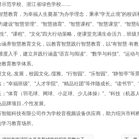
研示范学校、浙江省绿色学校……
智慧教育，为幸福人生奠基”为办学理念，秉承“学无止境”的校训和
力建设“智慧管理”、“智慧德育”、“智慧课程”、“智慧课堂”、“智
学生”、“课程”、“文化”四大行动策略，使课堂充满生命活力，
心涵养智慧教育文化，以教育智慧践行智慧教育，以“有智慧·有教养
维度入手，建立并践行涵盖“语言与阅读”、“数学与科技”、“运动与
校教育教学体系。
文化..发展，校园文化..儒雅。“行智园”、“乐智园”、“静智亭”等
；“幸福班级”、“人才学院”、“精品社团”等伴随成长。“读书节”、
户外同轴点声源
COX 8 WP户外同轴点声源
B 18 WP
长；“体育（羽毛球、网球、小足球、少儿体操）”、“科技（机器人
品牌项目..个性发展。
济智能科技有限公司作为学校音视频设备供应商，助力绍兴市柯
的学习教育场所。