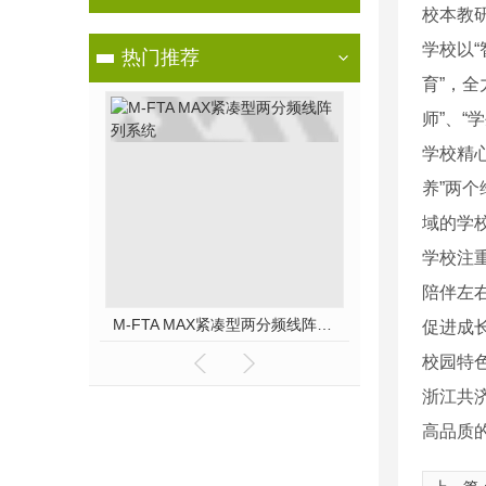
校本教
学校以“
热门推荐
育”，全
师”、“
学校精
养”两个
域的学
学校注重
陪伴左右
M-FTA MAX紧凑型两分频线阵列系统
COX 12 WP
促进成
校园特色
浙江共
高品质