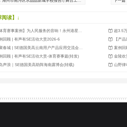
：
湖州市南浔区水晶晶新城学校报告厅舞台工艺系统
下一篇
荐阅读】↓
【体育赛事案例】为人民服务的音响！永州港星足球赛，声场无死角、听音不缺位！
例回顾 | 有声有SE活动大赏2026-6
相聚春城 | SE德国美高云南用户产品应用交流会圆满成功(转载2026.03)
例回顾 | 有声有SE活动大赏-体育赛事篇(转发)
岛声浪｜SE德国美高助阵海南露博会(转载)