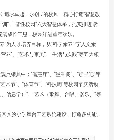
“追求卓越，永创..”的校风，精心打造“智慧教
慧研训”、“智性校园”六大智慧体系，扎实推进“教
班级充满成长气息，校园洋溢童年欢乐。
”为人才培养目标，从“科学素养”与“人文素
营养”、“艺术与审美”、“生活与实践”等五大领
景观点缀其中；“智慧厅”、“墨香阁”、“读书吧”等
“艺术节”、“体育节”、“科技周”等校园节庆活动
紧凑的可吊挂超低音
M3 MAX紧凑型两分频线阵列模块
、信息学）”、“艺术（歌舞、合唱、器乐）”等
桥区实验小学舞台工艺系统建设，打造多功能、