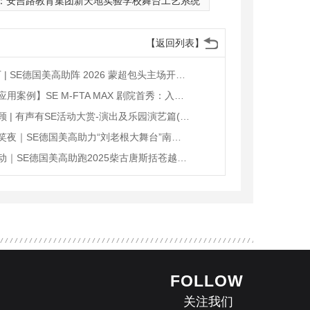
：
安吉路教育集团新天地实验学校舞台工艺系统
【返回列表】
超3.5万 | SE德国美高助阵 2026 蒙超包头主场开幕仪式
【产品应用案例】SE M-FTA MAX 剧院首秀：入驻国家级非遗（宣威）花灯剧团（转载2026.04）
案例回顾 | 有声有SE活动大赏-演出及乐园演艺篇(转发)
金陵欢笑夜｜SE德国美高助力“刘老根大舞台”南京站圆满落幕（转载）
山野律动｜SE德国美高助跑2025柴古唐斯括苍越野赛(转载)
FOLLOW
关注我们